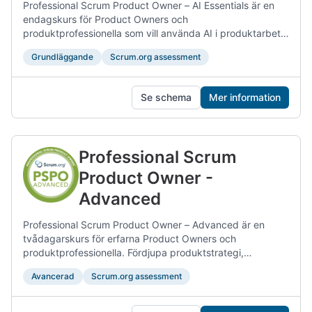
Professional Scrum Product Owner – AI Essentials är en
endagskurs för Product Owners och
produktprofessionella som vill använda AI i produktarbete.
Du lär dig hur AI kan stödja discovery, beslut,
Grundläggande
Scrum.org assessment
prototypframtagning, samarbete med intressenter och
värdeleverans, utan att tappa fokus på ansvar, etik,
feedback och data.
Se schema
Mer information
Professional Scrum
Product Owner -
Advanced
Professional Scrum Product Owner – Advanced är en
tvådagarskurs för erfarna Product Owners och
produktprofessionella. Fördjupa produktstrategi,
samarbete med intressenter, experiment,
Avancerad
Scrum.org assessment
evidensbaserade beslut och värdeleverans samtidigt som
du utforskar de olika förhållningssätt som krävs för att
leda produktarbete i komplexa miljöer.