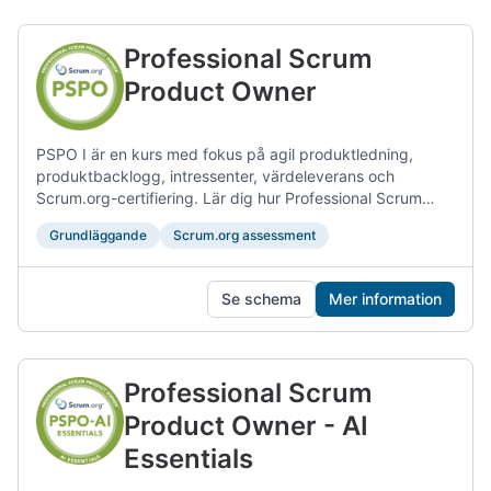
Professional Scrum
Product Owner
PSPO I är en kurs med fokus på agil produktledning,
produktbacklogg, intressenter, värdeleverans och
Scrum.org-certifiering. Lär dig hur Professional Scrum
hjälper produktägare att fatta bättre produktbeslut och
Grundläggande
Scrum.org assessment
maximera värde.
Se schema
Mer information
Professional Scrum
Product Owner - AI
Essentials