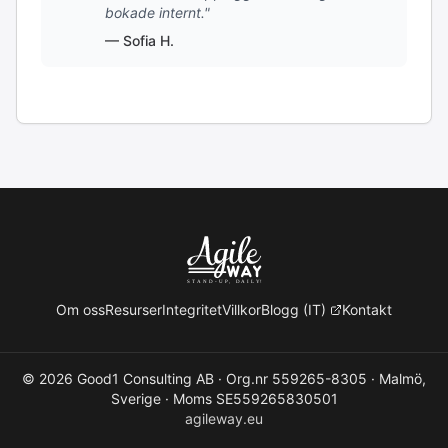
bokade internt."
— Sofia H.
Om oss
Resurser
Integritet
Villkor
Blogg (IT)
Kontakt
© 2026 Good1 Consulting AB · Org.nr 559265-8305 · Malmö,
Sverige · Moms SE559265830501
agileway.eu