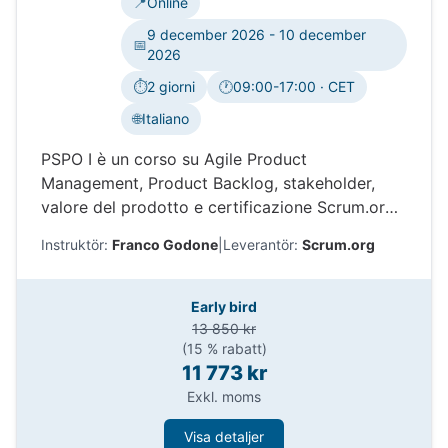
📍
Online
9 december 2026 - 10 december
📅
2026
⏱️
2 giorni
🕐
09:00-17:00 · CET
Tidszon:
🌐
Italiano
PSPO I è un corso su Agile Product
Management, Product Backlog, stakeholder,
valore del prodotto e certificazione Scrum.org.
Impara come Professional Scrum aiuta i Product
Instruktör:
Franco Godone
|
Leverantör:
Scrum.org
Owner a prendere decisioni migliori e
massimizzare il valore.
Early bird
13 850 kr
(15 % rabatt)
11 773 kr
Exkl. moms
Visa detaljer