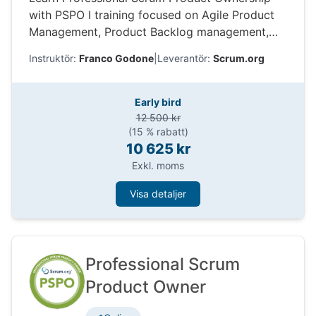
with PSPO I training focused on Agile Product
Management, Product Backlog management,
stakeholders, value delivery, and Scrum.org
Instruktör:
Franco Godone
|
Leverantör:
Scrum.org
certification.
Early bird
12 500 kr
(15 % rabatt)
10 625 kr
Exkl. moms
Visa detaljer
Professional Scrum
Product Owner