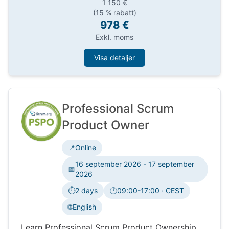
1 150 €
(15 % rabatt)
978 €
Exkl. moms
Visa detaljer
Professional Scrum
Product Owner
📍
Online
16 september 2026 - 17 september
📅
2026
⏱️
2 days
🕐
09:00-17:00 · CEST
Tidszon:
🌐
English
Learn Professional Scrum Product Ownership