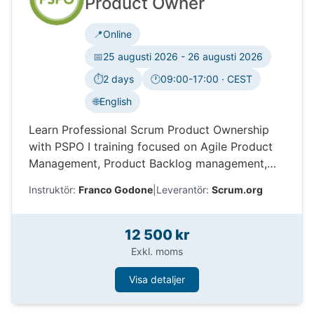
Product Owner
📍
Online
📅
25 augusti 2026 - 26 augusti 2026
⏱️
2 days
🕐
09:00-17:00 · CEST
Tidszon:
🌐
English
Learn Professional Scrum Product Ownership
with PSPO I training focused on Agile Product
Management, Product Backlog management,
stakeholders, value delivery, and Scrum.org
Instruktör:
Franco Godone
|
Leverantör:
Scrum.org
certification.
12 500 kr
Exkl. moms
Visa detaljer