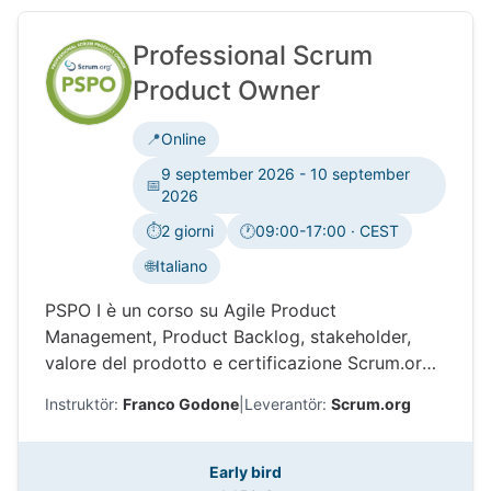
Professional Scrum
Product Owner
📍
Online
9 september 2026 - 10 september
📅
2026
⏱️
2 giorni
🕐
09:00-17:00 · CEST
Tidszon:
🌐
Italiano
PSPO I è un corso su Agile Product
Management, Product Backlog, stakeholder,
valore del prodotto e certificazione Scrum.org.
Impara come Professional Scrum aiuta i Product
Instruktör:
Franco Godone
|
Leverantör:
Scrum.org
Owner a prendere decisioni migliori e
massimizzare il valore.
Early bird