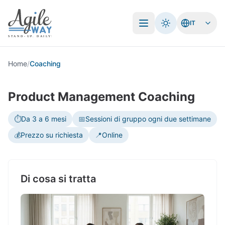
IT
Apri menu
Home
/
Coaching
Product Management Coaching
⏱️
Da 3 a 6 mesi
📅
Sessioni di gruppo ogni due settimane
💰
Prezzo su richiesta
📍
Online
Di cosa si tratta