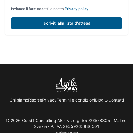
Inviando il form accetti la nostra
Privacy policy
.
Iscriviti alla lista d'attesa
Chi siamo
Risorse
Privacy
Termini e condizioni
Blog
Contatti
© 2026 Good1 Consulting AB · Nr. org. 559265-8305 · Malmö,
Svezia · P. IVA SE559265830501
agileway.eu